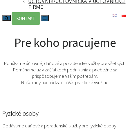
ÚČTOVNÍK/ÚČTOVNÍČKA V ÚČTOVNÍCKEJ
FIRME
Search
Toggle
KONTAKT
navigation
Pre koho pracujeme
Ponúkame účtovné, daňové a poradenské služby pre všetkých.
Pomáhame už v začiatkoch podnikania a priebežne sa
prispôsobujeme Vašim potrebám.
Naše rady nachádzajú u Vás praktické využitie.
Fyzické osoby
Dodávame daňové a poradenské služby pre fyzické osoby