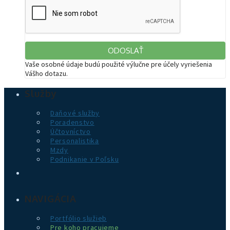
Vaše osobné údaje budú použité výlučne pre účely vyriešenia
Vášho dotazu.
Služby
Daňové služby
Poradenstvo
Účtovníctvo
Personalistika
Mzdy
Podnikanie v Poľsku
NAVIGÁCIA
Portfólio služieb
Pre koho pracujeme