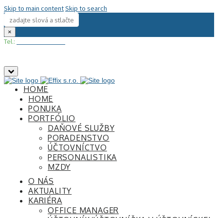
Skip to main content
Skip to search
×
Tel.:
+421 948 300 444
Zatvoriť
horný
HOME
panel
HOME
PONUKA
PORTFÓLIO
DAŇOVÉ SLUŽBY
PORADENSTVO
ÚČTOVNÍCTVO
PERSONALISTIKA
MZDY
O NÁS
AKTUALITY
KARIÉRA
OFFICE MANAGER