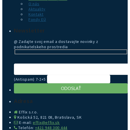
O nás
Aktuality
Kontakt
Fondy EÚ
Newsletter
@ Zadajte svoj email a dostavajte novinky z
podnikatelskeho prostredia
(Antispam) 7-2+5
Adresa
Effix s.r.o.
Košická 52, 821 08, Bratislava, SK
E-mail:
effix@effix.sk
Telefón:
+421 948 300 444