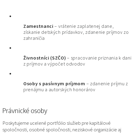
Zamestnanci
– vrátenie zaplatenej dane,
získanie detských prídavkov, zdanenie príjmov zo
zahraničia
Živnostníci (SZČO)
– spracovanie priznania k dani
z príjmov a výpočet odvodov
Osoby s pasívnym príjmom
– zdanenie príjmu z
prenájmu a autorských honorárov
Právnické osoby
Poskytujeme ucelené portfólio služieb pre kapitálové
spoločnosti, osobné spoločnosti, neziskové organizácie aj